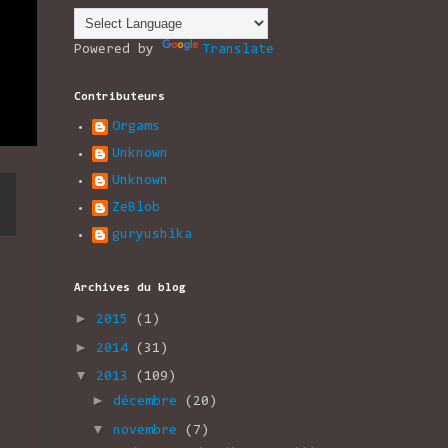
Powered by
Translate
Contributeurs
Orgams
Unknown
Unknown
ZeBlob
guryushika
Archives du blog
►
2015
(1)
►
2014
(31)
▼
2013
(109)
►
décembre
(20)
▼
novembre
(7)