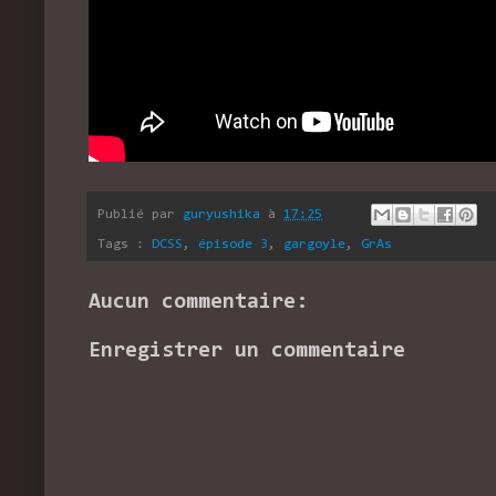
Publié par
guryushika
à
17:25
Tags :
DCSS
,
épisode 3
,
gargoyle
,
GrAs
Aucun commentaire:
Enregistrer un commentaire