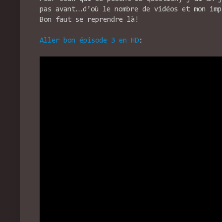
pas avant…d’où le nombre de vidéos et mon imp
Bon faut se reprendre là!
Aller bon épisode 3 en HD
: