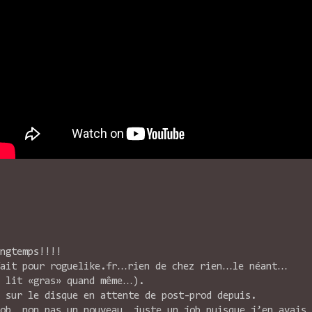
ngtemps!!!!
 fait pour roguelike.fr…rien de chez rien…le néant…
n lit «gras» quand même…).
 sur le disque en attente de post-prod depuis.
ob, non pas un nouveau, juste un job puisque j’en avais