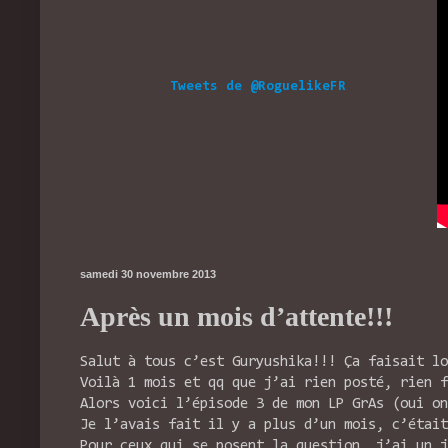
Tweets de @RoguelikeFR
samedi 30 novembre 2013
Après un mois d’attente!!!
Salut à tous c’est Guryushika!!! Ça faisait lo
Voilà 1 mois et qq que j’ai rien posté, rien
Alors voici l’épisode 3 de mon LP GrAs (oui o
Je l’avais fait il y a plus d’un mois, c’était
Pour ceux qui se posent la question, j’ai un j