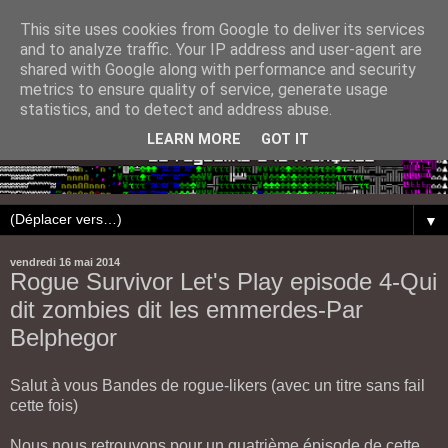
This site uses cookies from Google to deliver its services
and to analyze traffic. Your IP address and user-agent are
shared with Google along with performance and security
metrics to ensure quality of service, generate usage
statistics, and to detect and address abuse.
LEARN MORE
GOT IT
▼
vendredi 16 mai 2014
Rogue Survivor Let's Play episode 4-Qui
dit zombies dit les emmerdes-Par
Belphegor
Salut à vous Bandes de rogue-likers (avec un titre sans fail
cette fois)
Nous nous retrouvons pour un quatrième épisode de cette