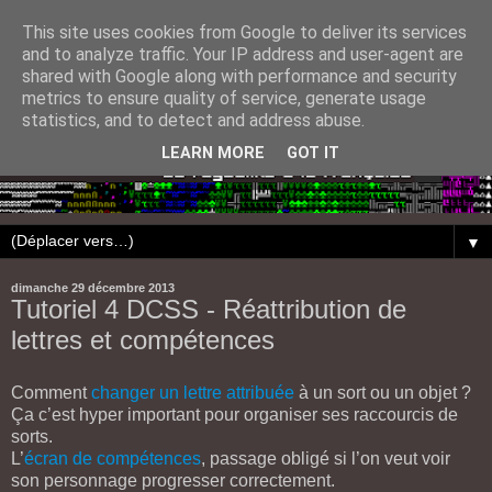
This site uses cookies from Google to deliver its services
and to analyze traffic. Your IP address and user-agent are
shared with Google along with performance and security
metrics to ensure quality of service, generate usage
statistics, and to detect and address abuse.
LEARN MORE
GOT IT
▼
dimanche 29 décembre 2013
Tutoriel 4 DCSS - Réattribution de
lettres et compétences
Comment
changer un lettre attribuée
à un sort ou un objet ?
Ça c’est hyper important pour organiser ses raccourcis de
sorts.
L’
écran de compétences
, passage obligé si l’on veut voir
son personnage progresser correctement.