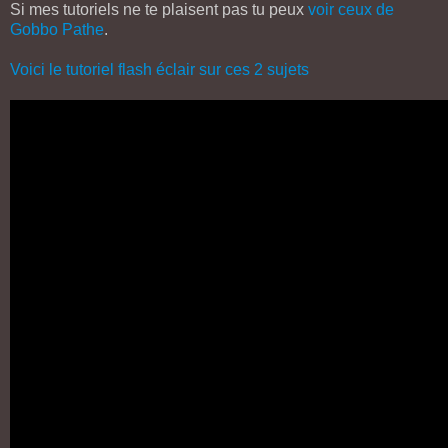
Si mes tutoriels ne te plaisent pas tu peux
voir ceux de
Gobbo Pathe
.
Voici le tutoriel flash éclair sur ces 2 sujets