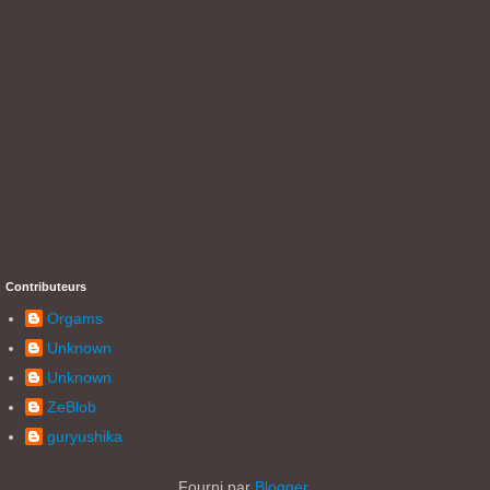
Contributeurs
Orgams
Unknown
Unknown
ZeBlob
guryushika
Fourni par
Blogger
.