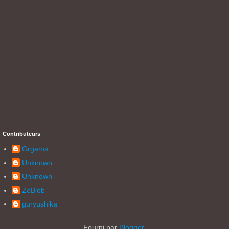
Contributeurs
Orgams
Unknown
Unknown
ZeBlob
guryushika
Fourni par
Blogger
.