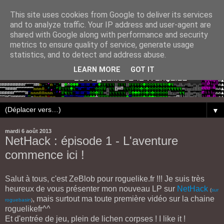
This site uses cookies from Google to deliver its services
and to analyze traffic. Your IP address and user-agent are
shared with Google along with performance and security
metrics to ensure quality of service, generate usage
statistics, and to detect and address abuse.
LEARN MORE
GOT IT
▼
mardi 6 août 2013
NetHack : épisode 1 - L'aventure
commence ici !
Salut à tous, c'est ZeBlob pour roguelike.fr !!! Je suis très
heureux de vous présenter mon nouveau LP sur
NetHack
(
sur
, mais surtout ma toute première vidéo sur la chaine
roguebasin
)
roguelikefr^^
Et d'entrée de jeu, plein de lichen corpses ! I like it !